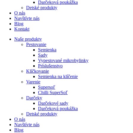
Darčeková poukážka
Detské produkty
O nás
Navštívte nás
Blog
Kontakt
Naše produkty
Pestovanie
Semienka
Sady
Vypestované mikrobylinky
Príslušenstvo
Klíčkovanie
Semienka na klíčenie
Varenie
Supersoľ
Chilli SuperSoľ
Darčeky
Darčekové sady
Darčeková poukážka
Detské produkty
O nás
Navštívte nás
Blog