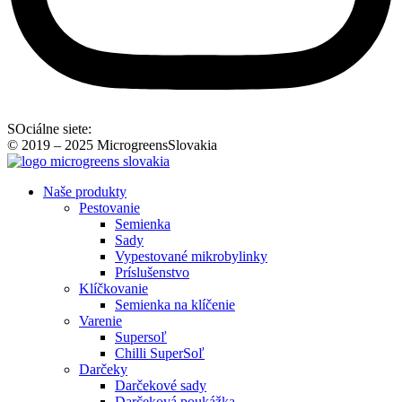
SOciálne siete:
© 2019 – 2025 MicrogreensSlovakia
Naše produkty
Pestovanie
Semienka
Sady
Vypestované mikrobylinky
Príslušenstvo
Klíčkovanie
Semienka na klíčenie
Varenie
Supersoľ
Chilli SuperSoľ
Darčeky
Darčekové sady
Darčeková poukážka