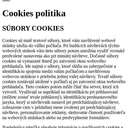
Cookies politika
SÚBORY COOKIES
Cookies sú malé textové súbory, ktoré vám navštívené webové
stránky uložia do vášho počítača. Pri budúcich návštevách týchto
webových stránok vám tieto súbory potom umožnia využiť rovnaké
predvolené nastavenia ako pri minulej návšteve. Dočasné súbory
cookies sú vymazané ihneď po zatvorení okna webového
prehliadača. Ide najmä o súbory, ktoré slúžia na zabezpečenie a
identifikáciu spojenia medzi vašim počítačom a navštívenou
webovou stránkou v priebehu jednej vašej návštevy. Trvalé súbory
cookies zostávajú uložené v počítači aj po zatvorení okna webového
prehliadača. Tieto cookies potom môže čítať iba server, ktorý ich
vytvoril. Využívajú sa napríklad na identifikáciu pri prihlasovaní
(môžete zostať trvale prihlásený), identifikáciu prednastaveného
jazyka, ktorý si návštevník nastavil pri predchádzajúcej návšteve,
zobrazenie cien v príslušnej mene zvolenej pri predchádzajúcej
návšteve, personalizovanie reklamy, sledovanie činnosti používateľa
na webových stránkach alebo na predvyplnenie formulárov.
Nasledujúca tabuľka obsahuje informácie o používaných cookies a