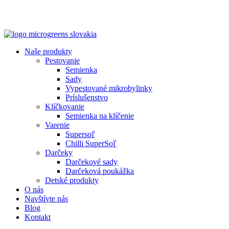
Naše produkty
Pestovanie
Semienka
Sady
Vypestované mikrobylinky
Príslušenstvo
Klíčkovanie
Semienka na klíčenie
Varenie
Supersoľ
Chilli SuperSoľ
Darčeky
Darčekové sady
Darčeková poukážka
Detské produkty
O nás
Navštívte nás
Blog
Kontakt