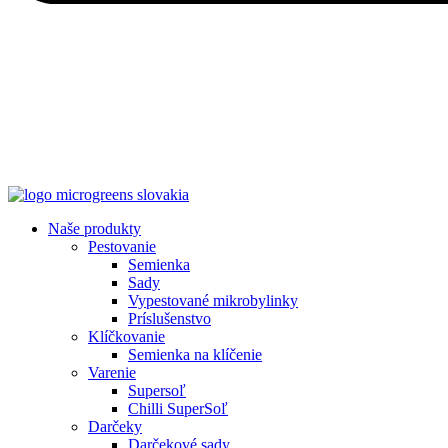
Naše produkty
Pestovanie
Semienka
Sady
Vypestované mikrobylinky
Príslušenstvo
Klíčkovanie
Semienka na klíčenie
Varenie
Supersoľ
Chilli SuperSoľ
Darčeky
Darčekové sady