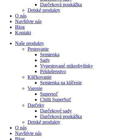
Darčeková poukážka
Detské produkty
O nás
Navštívte nás
Blog
Kontakt
Naše produkty
Pestovanie
Semienka
Sady
Vypestované mikrobylinky
Príslušenstvo
Klíčkovanie
Semienka na klíčenie
Varenie
Supersoľ
Chilli SuperSoľ
Darčeky
Darčekové sady
Darčeková poukážka
Detské produkty
O nás
Navštívte nás
Blog