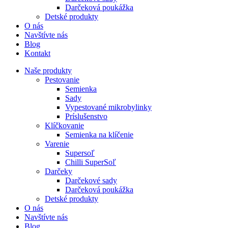
Darčeková poukážka
Detské produkty
O nás
Navštívte nás
Blog
Kontakt
Naše produkty
Pestovanie
Semienka
Sady
Vypestované mikrobylinky
Príslušenstvo
Klíčkovanie
Semienka na klíčenie
Varenie
Supersoľ
Chilli SuperSoľ
Darčeky
Darčekové sady
Darčeková poukážka
Detské produkty
O nás
Navštívte nás
Blog