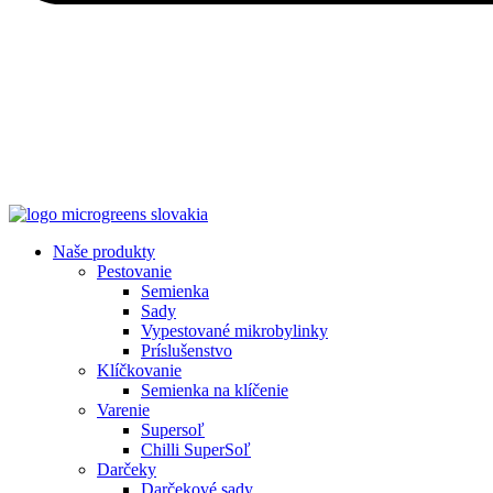
Naše produkty
Pestovanie
Semienka
Sady
Vypestované mikrobylinky
Príslušenstvo
Klíčkovanie
Semienka na klíčenie
Varenie
Supersoľ
Chilli SuperSoľ
Darčeky
Darčekové sady