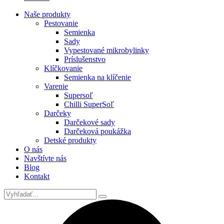
Naše produkty
Pestovanie
Semienka
Sady
Vypestované mikrobylinky
Príslušenstvo
Klíčkovanie
Semienka na klíčenie
Varenie
Supersoľ
Chilli SuperSoľ
Darčeky
Darčekové sady
Darčeková poukážka
Detské produkty
O nás
Navštívte nás
Blog
Kontakt