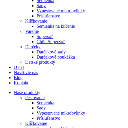
Semienka
Sady
Vypestované mikrobylinky
Príslušenstvo
Klíčkovanie
Semienka na klíčenie
Varenie
Supersoľ
Chilli SuperSoľ
Darčeky
Darčekové sady
Darčeková poukážka
Detské produkty
O nás
Navštívte nás
Blog
Kontakt
Naše produkty
Pestovanie
Semienka
Sady
Vypestované mikrobylinky
Príslušenstvo
Klíčkovanie