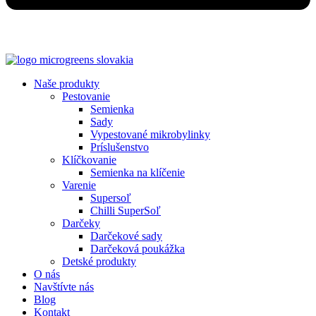
Naše produkty
Pestovanie
Semienka
Sady
Vypestované mikrobylinky
Príslušenstvo
Klíčkovanie
Semienka na klíčenie
Varenie
Supersoľ
Chilli SuperSoľ
Darčeky
Darčekové sady
Darčeková poukážka
Detské produkty
O nás
Navštívte nás
Blog
Kontakt