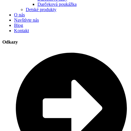
Darčeková poukážka
Detské produkty
O nás
Navštívte nás
Blog
Kontakt
Odkazy