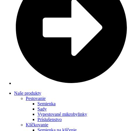
Naše produkty
Pestovanie
Semienka
Sady
Vypestované mikrobylinky
Príslušenstvo
Klíčkovanie
Semienka na klíčenie