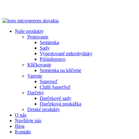
Naše produkty
Pestovanie
Semienka
Sady
Vypestované mikrobylinky
Príslušenstvo
Klíčkovanie
Semienka na klíčenie
Varenie
Supersoľ
Chilli SuperSoľ
Darčeky
Darčekové sady
Darčeková poukážka
Detské produkty
O nás
Navštívte nás
Blog
Kontakt