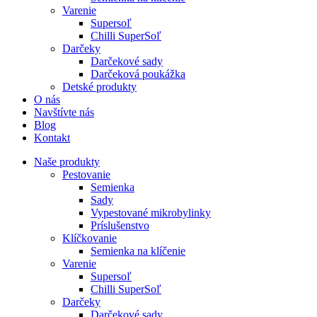
Varenie
Supersoľ
Chilli SuperSoľ
Darčeky
Darčekové sady
Darčeková poukážka
Detské produkty
O nás
Navštívte nás
Blog
Kontakt
Naše produkty
Pestovanie
Semienka
Sady
Vypestované mikrobylinky
Príslušenstvo
Klíčkovanie
Semienka na klíčenie
Varenie
Supersoľ
Chilli SuperSoľ
Darčeky
Darčekové sady