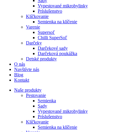
Sady
Vypestované mikrobylinky
Príslušenstvo
Klíčkovanie
Semienka na klíčenie
Varenie
Supersoľ
Chilli SuperSoľ
Darčeky
Darčekové sady
Darčeková poukážka
Detské produkty
O nás
Navštívte nás
Blog
Kontakt
Naše produkty
Pestovanie
Semienka
Sady
Vypestované mikrobylinky
Príslušenstvo
Klíčkovanie
Semienka na klíčenie