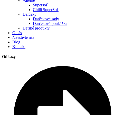
Varenie
Supersoľ
Chilli SuperSoľ
Darčeky
Darčekové sady
Darčeková poukážka
Detské produkty
O nás
Navštívte nás
Blog
Kontakt
Odkazy