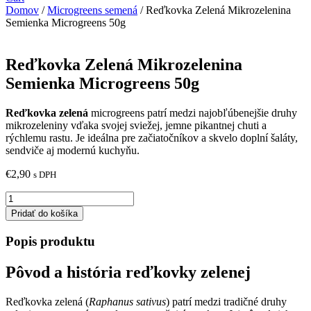
Domov
/
Microgreens semená
/ Reďkovka Zelená Mikrozelenina
Semienka Microgreens 50g
Reďkovka Zelená Mikrozelenina
Semienka Microgreens 50g
Reďkovka zelená
microgreens patrí medzi najobľúbenejšie druhy
mikrozeleniny vďaka svojej sviežej, jemne pikantnej chuti a
rýchlemu rastu. Je ideálna pre začiatočníkov a skvelo doplní šaláty,
sendviče aj modernú kuchyňu.
€
2,90
s DPH
množstvo
Reďkovka
Pridať do košíka
Zelená
Mikrozelenina
Popis produktu
Semienka
Microgreens
Pôvod a história reďkovky zelenej
50g
Reďkovka zelená (
Raphanus sativus
) patrí medzi tradičné druhy