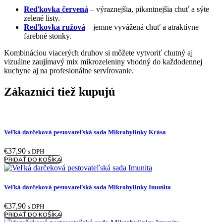
Reďkovka červená
– výraznejšia, pikantnejšia chuť a sýte
zelené listy.
Reďkovka ružová
– jemne vyvážená chuť a atraktívne
farebné stonky.
Kombináciou viacerých druhov si môžete vytvoriť chutný aj
vizuálne zaujímavý mix mikrozeleniny vhodný do každodennej
kuchyne aj na profesionálne servírovanie.
Zákazníci tiež kupujú
Veľká darčeková pestovateľská sada Mikrobylinky Krása
€
37,90
s DPH
PRIDAŤ DO KOŠÍKA
Veľká darčeková pestovateľská sada Mikrobylinky Imunita
€
37,90
s DPH
PRIDAŤ DO KOŠÍKA