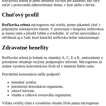
Reďkovka zelená je preto ideálnou voľbou pre každého, kto chce
začať s pestovaním mikrozeleniny doma, v byte alebo s deťmi.
Chuťový profil
Reďkovka zelená
microgreens má sviežu, jemne pikantnú chuť s
príjemným zeleninovým tónom. V porovnaní s dospelou reďkovkou
je menej ostrá a pôsobí ľahšie a sviežejšie. Je veľmi univerzálna a
obľúbená aj u ľudí, ktorí klasickú reďkovku bežne nekonzumujú.
Zdravotné benefity
Reďkovka zelená je bohatá na vitamíny A, C, E a K, antioxidanty a
prirodzene obsahuje enzýmy podporujúce trávenie. Microgreens sú
známe vysokou koncentráciou živín už v mladom štádiu rastu.
Pravidelná konzumácia môže podporiť:
imunitný systém,
prirodzenú detoxikáciu organizmu,
zdravé trávenie,
vitalitu a celkovú rovnováhu organizmu.
Vďaka sviežej chuti a vysokému obsahu živín patria microgreens