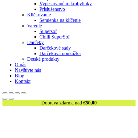
Vypestované mikrobylinky
Príslušenstvo
Klíčkovanie
Semienka na klíčenie
Varenie
Supersoľ
Chilli SuperSoľ
Darčeky
Darčekové sady
Darčeková poukážka
Detské produkty
O nás
Navštívte nás
Blog
Kontakt
Doprava zdarma nad
€
50,00