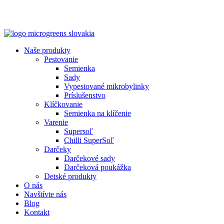
Naše produkty
Pestovanie
Semienka
Sady
Vypestované mikrobylinky
Príslušenstvo
Klíčkovanie
Semienka na klíčenie
Varenie
Supersoľ
Chilli SuperSoľ
Darčeky
Darčekové sady
Darčeková poukážka
Detské produkty
O nás
Navštívte nás
Blog
Kontakt