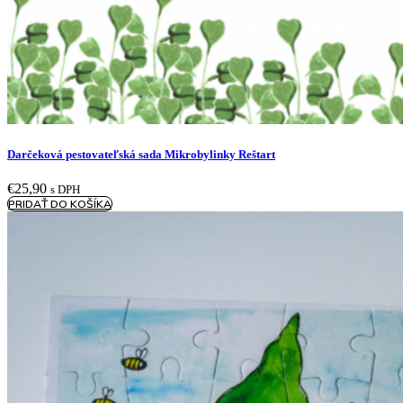
Darčeková pestovateľská sada Mikrobylinky Reštart
€
25,90
s DPH
PRIDAŤ DO KOŠÍKA