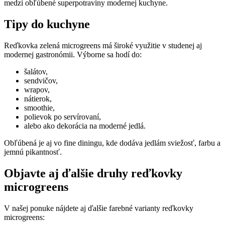
medzi obľúbené superpotraviny modernej kuchyne.
Tipy do kuchyne
Reďkovka zelená microgreens má široké využitie v studenej aj
modernej gastronómii. Výborne sa hodí do:
šalátov,
sendvičov,
wrapov,
nátierok,
smoothie,
polievok po servírovaní,
alebo ako dekorácia na moderné jedlá.
Obľúbená je aj vo fine diningu, kde dodáva jedlám sviežosť, farbu a
jemnú pikantnosť.
Objavte aj ďalšie druhy reďkovky
microgreens
V našej ponuke nájdete aj ďalšie farebné varianty reďkovky
microgreens: