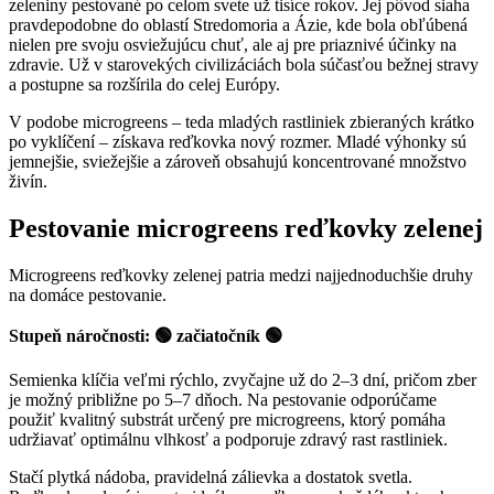
zeleniny pestované po celom svete už tisíce rokov. Jej pôvod siaha
pravdepodobne do oblastí Stredomoria a Ázie, kde bola obľúbená
nielen pre svoju osviežujúcu chuť, ale aj pre priaznivé účinky na
zdravie. Už v starovekých civilizáciách bola súčasťou bežnej stravy
a postupne sa rozšírila do celej Európy.
V podobe microgreens – teda mladých rastliniek zbieraných krátko
po vyklíčení – získava reďkovka nový rozmer. Mladé výhonky sú
jemnejšie, sviežejšie a zároveň obsahujú koncentrované množstvo
živín.
Pestovanie microgreens reďkovky zelenej
Microgreens reďkovky zelenej patria medzi najjednoduchšie druhy
na domáce pestovanie.
Stupeň náročnosti: 🟢 začiatočník 🟢
Semienka klíčia veľmi rýchlo, zvyčajne už do 2–3 dní, pričom zber
je možný približne po 5–7 dňoch. Na pestovanie odporúčame
použiť kvalitný substrát určený pre microgreens, ktorý pomáha
udržiavať optimálnu vlhkosť a podporuje zdravý rast rastliniek.
Stačí plytká nádoba, pravidelná zálievka a dostatok svetla.