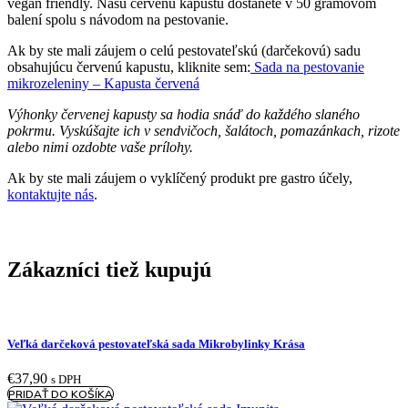
vegan friendly. Našu červenú kapustu dostanete v 50 gramovom
balení spolu s návodom na pestovanie.
Ak by ste mali záujem o celú pestovateľskú (darčekovú) sadu
obsahujúcu červenú kapustu, kliknite sem:
Sada na pestovanie
mikrozeleniny – Kapusta červená
Výhonky červenej kapusty sa hodia snáď do každého slaného
pokrmu. Vyskúšajte ich v sendvičoch, šalátoch, pomazánkach, rizote
alebo nimi ozdobte vaše prílohy.
Ak by ste mali záujem o
vyklíčený
produkt pre gastro účely,
kontaktujte nás
.
Zákazníci tiež kupujú
Veľká darčeková pestovateľská sada Mikrobylinky Krása
€
37,90
s DPH
PRIDAŤ DO KOŠÍKA