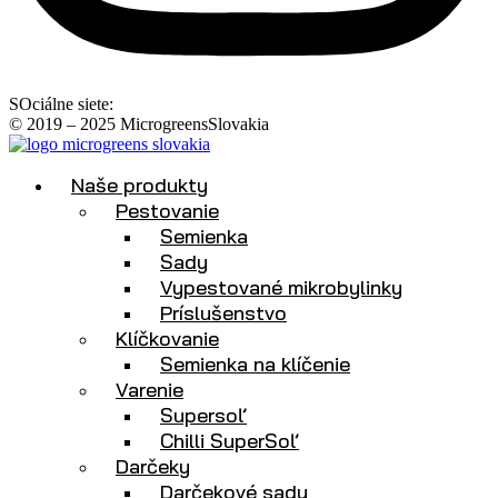
SOciálne siete:
© 2019 – 2025 MicrogreensSlovakia
Naše produkty
Pestovanie
Semienka
Sady
Vypestované mikrobylinky
Príslušenstvo
Klíčkovanie
Semienka na klíčenie
Varenie
Supersoľ
Chilli SuperSoľ
Darčeky
Darčekové sady