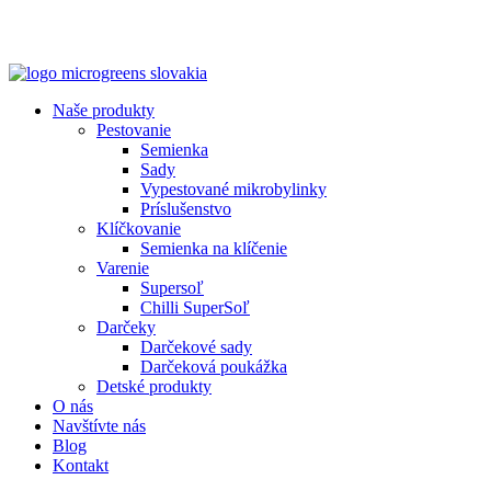
Naše produkty
Pestovanie
Semienka
Sady
Vypestované mikrobylinky
Príslušenstvo
Klíčkovanie
Semienka na klíčenie
Varenie
Supersoľ
Chilli SuperSoľ
Darčeky
Darčekové sady
Darčeková poukážka
Detské produkty
O nás
Navštívte nás
Blog
Kontakt