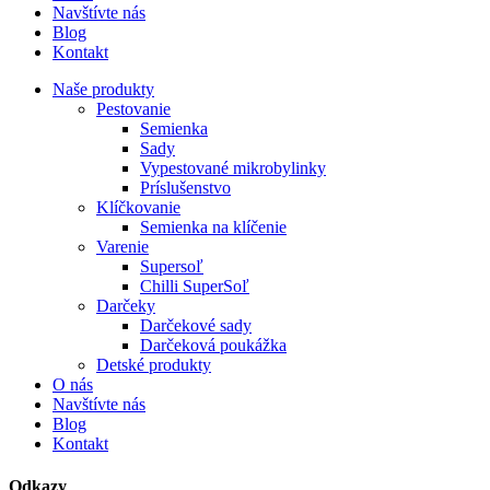
Navštívte nás
Blog
Kontakt
Naše produkty
Pestovanie
Semienka
Sady
Vypestované mikrobylinky
Príslušenstvo
Klíčkovanie
Semienka na klíčenie
Varenie
Supersoľ
Chilli SuperSoľ
Darčeky
Darčekové sady
Darčeková poukážka
Detské produkty
O nás
Navštívte nás
Blog
Kontakt
Odkazy