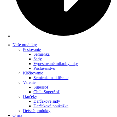
Naše produkty
Pestovanie
Semienka
Sady
Vypestované mikrobylinky
Príslušenstvo
Klíčkovanie
Semienka na klíčenie
Varenie
Supersoľ
Chilli SuperSoľ
Darčeky
Darčekové sady
Darčeková poukážka
Detské produkty
O nás