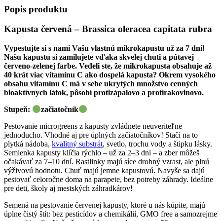
Mikrozelenina
Popis produktu
Semená
Microgreens
Kapusta červená – Brassica oleracea capitata rubra
50g
Vypestujte si s nami Vašu vlastnú mikrokapustu už za 7 dní!
Našu kapustu si zamilujete vďaka skvelej chuti a pútavej
červeno-zelenej farbe. Vedeli ste, že mikrokapusta obsahuje až
40 krát viac vitamínu C ako dospelá kapusta? Okrem vysokého
obsahu vitamínu C má v sebe ukrytých množstvo cenných
bioaktívnych látok, pôsobí protizápalovo a protirakovinovo.
Stupeň:
začiatočník
Pestovanie microgreens z kapusty zvládnete neuveriteľne
jednoducho. Vhodné aj pre úplných začiatočníkov! Stačí na to
plytká nádoba,
kvalitný substrát
, svetlo, trochu vody a štipku lásky.
Semienka kapusty klíčia rýchlo – už za 2–3 dni – a zber môžeš
očakávať za 7–10 dní. Rastlinky majú síce drobný vzrast, ale plnú
výživovú hodnotu. Chuť majú jemne kapustovú. Navyše sa dajú
pestovať celoročne doma na parapete, bez potreby záhrady. Ideálne
pre deti, školy aj mestských záhradkárov!
Semená na pestovanie červenej kapusty, ktoré u nás kúpite, majú
úplne čistý štít: bez pesticídov a chemikálií, GMO free a samozrejme