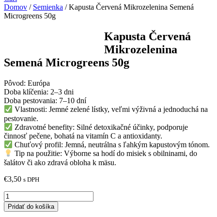
Domov
/
Semienka
/ Kapusta Červená Mikrozelenina Semená
Microgreens 50g
Kapusta Červená
Mikrozelenina
Semená Microgreens 50g
Pôvod: Európa
Doba klíčenia: 2–3 dni
Doba pestovania: 7–10 dní
Vlastnosti: Jemné zelené lístky, veľmi výživná a jednoduchá na
pestovanie.
Zdravotné benefity: Silné detoxikačné účinky, podporuje
činnosť pečene, bohatá na vitamín C a antioxidanty.
Chuťový profil: Jemná, neutrálna s ľahkým kapustovým tónom.
Tip na použitie: Výborne sa hodí do misiek s obilninami, do
šalátov či ako zdravá obloha k mäsu.
€
3,50
s DPH
množstvo
Kapusta
Pridať do košíka
Červená