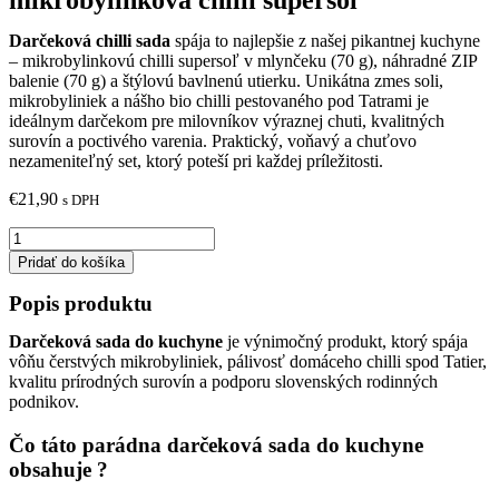
mikrobylinková chilli supersoľ
Darčeková chilli sada
spája to najlepšie z našej pikantnej kuchyne
– mikrobylinkovú chilli supersoľ v mlynčeku (70 g), náhradné ZIP
balenie (70 g) a štýlovú bavlnenú utierku. Unikátna zmes soli,
mikrobyliniek a nášho bio chilli pestovaného pod Tatrami je
ideálnym darčekom pre milovníkov výraznej chuti, kvalitných
surovín a poctivého varenia. Praktický, voňavý a chuťovo
nezameniteľný set, ktorý poteší pri každej príležitosti.
€
21,90
s DPH
Pridať do košíka
Popis produktu
Darčeková sada do kuchyne
je výnimočný produkt, ktorý spája
vôňu čerstvých mikrobyliniek, pálivosť domáceho chilli spod Tatier,
kvalitu prírodných surovín a podporu slovenských rodinných
podnikov.
Čo táto parádna darčeková sada do kuchyne
obsahuje ?