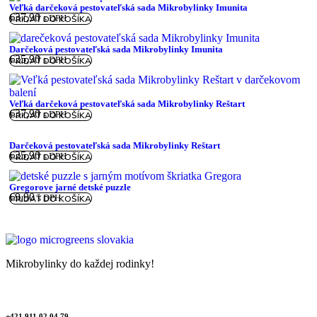
Veľká darčeková pestovateľská sada Mikrobylinky Imunita
€
37,90
s DPH
PRIDAŤ DO KOŠÍKA
Darčeková pestovateľská sada Mikrobylinky Imunita
€
25,90
s DPH
PRIDAŤ DO KOŠÍKA
Veľká darčeková pestovateľská sada Mikrobylinky Reštart
€
37,90
s DPH
PRIDAŤ DO KOŠÍKA
Darčeková pestovateľská sada Mikrobylinky Reštart
€
25,90
s DPH
PRIDAŤ DO KOŠÍKA
Gregorove jarné detské puzzle
€
9,90
s DPH
PRIDAŤ DO KOŠÍKA
Mikrobylinky do každej rodinky!
+421 911 02 04 79