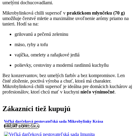
umelými dochucovadlami.
Mikrobylinková chilli supersoľ v
praktickom mlynčeku (70 g)
umožňuje čerstvé mletie a maximálne uvoľnenie arómy priamo na
tanieri. Hodí sa na:
grilovanú a pečenú zeleninu
mäso, ryby a tofu
vajíčka, omelety a raňajkové jedlá
polievky, cestoviny a modernú rastlinnú kuchyňu
Bez konzervantov, bez umelých farbív a bez kompromisov. Len
čisté zloženie, poctivá výroba a chuť, ktorá má charakter.
Mikrobylinková chilli supersoľ je ideálna pre domácich kuchárov aj
profesionálov, ktorí chcú mať v kuchyni
niečo výnimočné
.
Zákazníci tiež kupujú
Veľká darčeková pestovateľská sada Mikrobylinky Krása
€
37,90
s DPH
PRIDAŤ DO KOŠÍKA