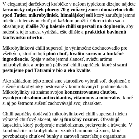
V elegantnej darčekovej krabičke v našom typickom dizajne nájdete
keramický mlynček plnený 70 g voňavej zmesi domáceho chilli
spod Tatier, mikrobyliniek, himalájskej soli
ktorý zaručuje jemné
mletie a intenzívnu chuť pri každom použití. Okrem toho sada
obsahuje aj
ďalšie 70 g balenie chilli supersoli na doplnenie
, aby
radosť z tejto zmesi vydržala ešte dlhšie a
praktickú bavlnenú
kuchynskú utierku
.
Mikrobylinková chilli supersoľ je výnimočné dochucovadlo pre
všetkých, ktorí milujú
plnú chuť, kvalitu surovín a funkčné
ingrediencie
. Spája v sebe jemnú slanosť, sviežu arómu
mikrobyliniek a príjemnú pálivosť chilli papričiek, ktoré si
sami
pestujeme pod Tatrami v bio a eko kvalite
.
Ako základom tejto zmesi sme starostlivo vybrali soľ, doplnená o
sušené mikrobylinky pestované v kontrolovaných podmienkach.
Mikrobylinky sú známe svojou
koncentrovanou chuťou,
vysokým obsahom antioxidantov, vitamínov a minerálov
, ktoré
si aj po šetrnom sušení zachovávajú svoj charakter.
Chilli papričky dodávajú mikrobylinkovej chilli supersoli nielen
výrazný chuťový akcent, ale aj
funkčný rozmer
. Obsahujú
kapsaicín, ktorý podporuje metabolizmus, prekrvenie a trávenie. V
kombinácii s mikrobylinkami vzniká harmonická zmes, ktorá
povzbudzuje chuťové bunky a zároveň nezaťažuje organizmus