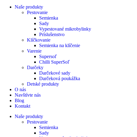
Naše produkty
Pestovanie
Semienka
Sady
Vypestované mikrobylinky
Príslušenstvo
Klíčkovanie
Semienka na klíčenie
Varenie
Supersoľ
Chilli SuperSoľ
Darčeky
Darčekové sady
Darčeková poukážka
Detské produkty
O nás
Navštívte nás
Blog
Kontakt
Naše produkty
Pestovanie
Semienka
Sady