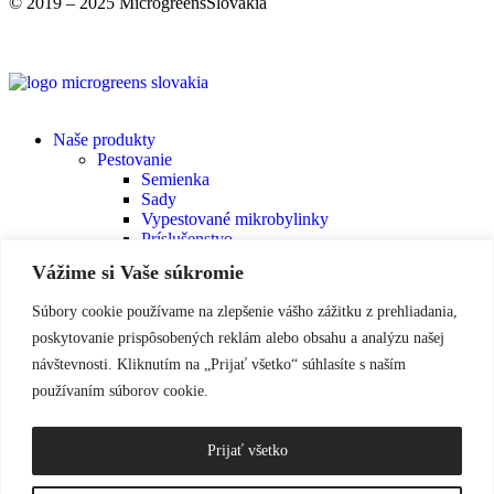
© 2019 – 2025 MicrogreensSlovakia
Naše produkty
Pestovanie
Semienka
Sady
Vypestované mikrobylinky
Príslušenstvo
Klíčkovanie
Vážime si Vaše súkromie
Semienka na klíčenie
Varenie
Súbory cookie používame na zlepšenie vášho zážitku z prehliadania,
Supersoľ
Chilli SuperSoľ
poskytovanie prispôsobených reklám alebo obsahu a analýzu našej
Darčeky
návštevnosti. Kliknutím na „Prijať všetko“ súhlasíte s naším
Darčekové sady
používaním súborov cookie.
Darčeková poukážka
Detské produkty
O nás
Prijať všetko
Navštívte nás
Blog