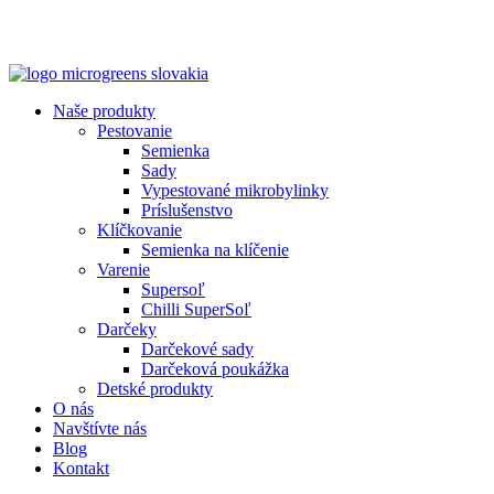
Naše produkty
Pestovanie
Semienka
Sady
Vypestované mikrobylinky
Príslušenstvo
Klíčkovanie
Semienka na klíčenie
Varenie
Supersoľ
Chilli SuperSoľ
Darčeky
Darčekové sady
Darčeková poukážka
Detské produkty
O nás
Navštívte nás
Blog
Kontakt