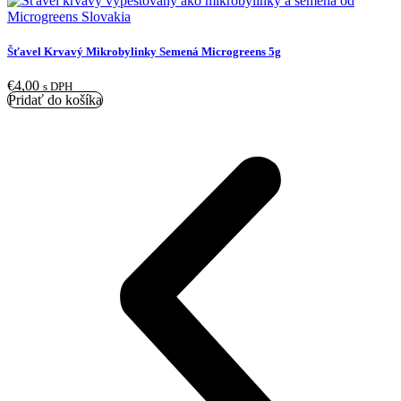
Šťavel Krvavý Mikrobylinky Semená Microgreens 5g
€
4,00
s DPH
Pridať do košíka