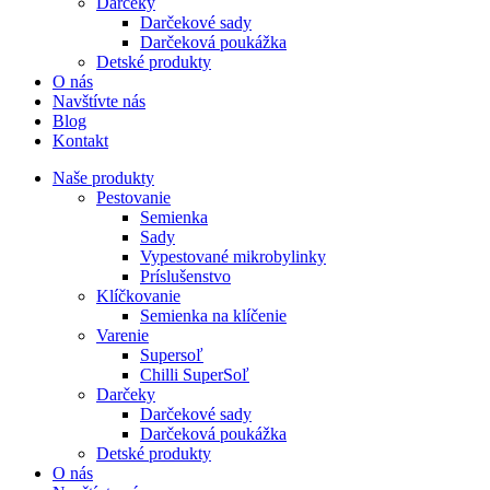
Darčeky
Darčekové sady
Darčeková poukážka
Detské produkty
O nás
Navštívte nás
Blog
Kontakt
Naše produkty
Pestovanie
Semienka
Sady
Vypestované mikrobylinky
Príslušenstvo
Klíčkovanie
Semienka na klíčenie
Varenie
Supersoľ
Chilli SuperSoľ
Darčeky
Darčekové sady
Darčeková poukážka
Detské produkty
O nás