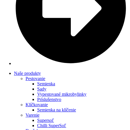
Naše produkty
Pestovanie
Semienka
Sady
Vypestované mikrobylinky
Príslušenstvo
Klíčkovanie
Semienka na klíčenie
Varenie
Supersoľ
Chilli SuperSoľ