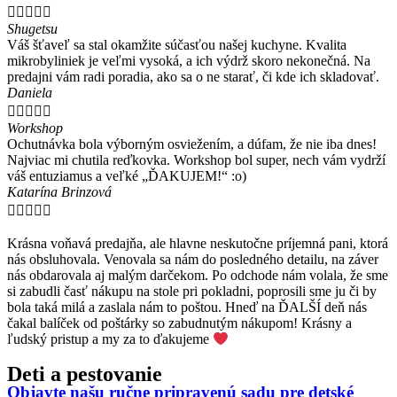





Shugetsu
Váš šťaveľ sa stal okamžite súčasťou našej kuchyne. Kvalita
mikrobyliniek je veľmi vysoká, a ich výdrž skoro nekonečná. Na
predajni vám radi poradia, ako sa o ne starať, či kde ich skladovať.
Daniela





Workshop
Ochutnávka bola výborným osviežením, a dúfam, že nie iba dnes!
Najviac mi chutila reďkovka. Workshop bol super, nech vám vydrží
váš entuziamus a veľké „ĎAKUJEM!“ :o)
Katarína Brinzová





Krásna voňavá predajňa, ale hlavne neskutočne príjemná pani, ktorá
nás obsluhovala. Venovala sa nám do posledného detailu, na záver
nás obdarovala aj malým darčekom. Po odchode nám volala, že sme
si zabudli časť nákupu na stole pri pokladni, poprosili sme ju či by
bola taká milá a zaslala nám to poštou. Hneď na ĎALŠÍ deň nás
čakal balíček od poštárky so zabudnutým nákupom! Krásny a
ľudský pristup a my za to ďakujeme
Deti a pestovanie
Objavte našu ručne pripravenú sadu pre detské