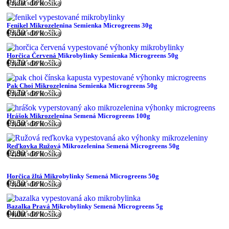
€
3,70
Pridať do košíka
s DPH
Fenikel Mikrozelenina Semienka Microgreens 30g
€
3,50
Pridať do košíka
s DPH
Horčica Červená Mikrobylinky Semienka Microgreens 50g
€
3,70
Pridať do košíka
s DPH
Pak Choi Mikrozelenina Semienka Microgreens 50g
€
3,70
Pridať do košíka
s DPH
Hrášok Mikrozelenina Semená Microgreens 100g
€
3,50
Pridať do košíka
s DPH
Reďkovka Ružová Mikrozelenina Semená Microgreens 50g
€
2,90
Pridať do košíka
s DPH
Horčica žltá Mikrobylinky Semená Microgreens 50g
€
3,50
Pridať do košíka
s DPH
Bazalka Pravá Mikrobylinky Semená Microgreens 5g
€
4,00
Pridať do košíka
s DPH