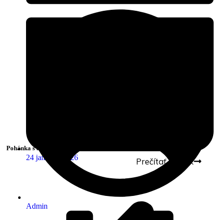
Pohánka s bryndzou a mikrohráškom
24 januára, 2026
Prečítať článok
Admin