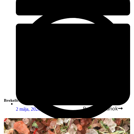
Brokolicové klíčky či brokolicové mikrobylinky ?
Prečítať článok
2 mája, 2026
Admin