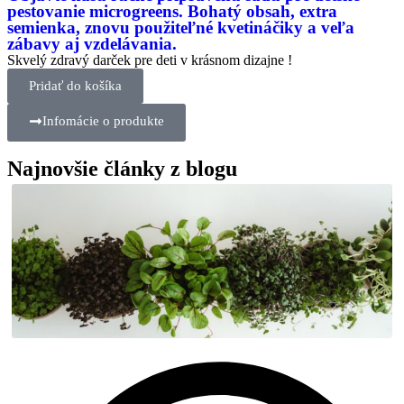
pestovanie microgreens. Bohatý obsah, extra
semienka, znovu použiteľné kvetináčiky a veľa
zábavy aj vzdelávania.
Skvelý zdravý darček pre deti v krásnom dizajne !
Pridať do košíka
Infomácie o produkte
Najnovšie články z blogu