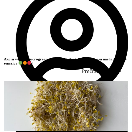
Ako si vybrať microgreens semienka? Predstavujeme Vám náš farmársky
semafor
!
Prečítať článok
Admin