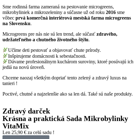
Sme rodinná farma zameraná na pestovanie microgreens,
mikrobyliniek a mikrozeleniny a súčasne už od roku
2016
sme
vôbec
prvá komerčná interiérová mestská farma microgreens
na Slovensku
.
Microgreens pre nás nie sú len trend, ale súčasť
zdravého,
udržateľného a chutného životného štýlu
.
Učíme deti pestovať a objavovať chute prírody.
Inšpirujeme domácnosti k sebestačnosti.
Dávame profesionálnym kuchárom suroviny, ktoré posúvajú ich
jedlá na novú úroveň.
Chceme naozaj všetkým dopriať tento zelený a zdravý luxus na
tanieri !
Poctivé, chutné a najzelenšie ako sa len dá. Také sú naše produkty.
Zdravý darček
Krásna a praktická Sada Mikrobylinky
VitaMix
Len 25,90 € za celú sadu !