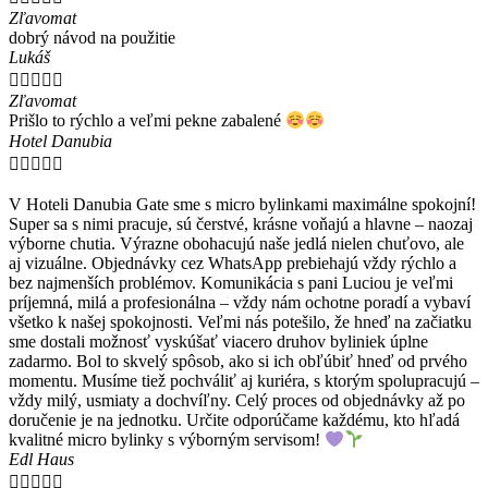
Zľavomat
dobrý návod na použitie
Lukáš





Zľavomat
Prišlo to rýchlo a veľmi pekne zabalené
Hotel Danubia





V Hoteli Danubia Gate sme s micro bylinkami maximálne spokojní!
Super sa s nimi pracuje, sú čerstvé, krásne voňajú a hlavne – naozaj
výborne chutia. Výrazne obohacujú naše jedlá nielen chuťovo, ale
aj vizuálne. Objednávky cez WhatsApp prebiehajú vždy rýchlo a
bez najmenších problémov. Komunikácia s pani Luciou je veľmi
príjemná, milá a profesionálna – vždy nám ochotne poradí a vybaví
všetko k našej spokojnosti. Veľmi nás potešilo, že hneď na začiatku
sme dostali možnosť vyskúšať viacero druhov byliniek úplne
zadarmo. Bol to skvelý spôsob, ako si ich obľúbiť hneď od prvého
momentu. Musíme tiež pochváliť aj kuriéra, s ktorým spolupracujú –
vždy milý, usmiaty a dochvíľny. Celý proces od objednávky až po
doručenie je na jednotku. Určite odporúčame každému, kto hľadá
kvalitné micro bylinky s výborným servisom!
Edl Haus




