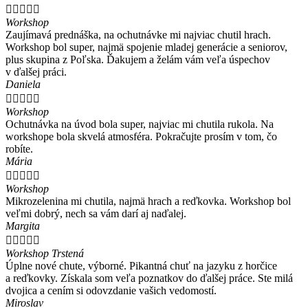





Workshop
Zaujímavá prednáška, na ochutnávke mi najviac chutil hrach.
Workshop bol super, najmä spojenie mladej generácie a seniorov,
plus skupina z Poľska. Ďakujem a želám vám veľa úspechov
v ďalšej práci.
Daniela





Workshop
Ochutnávka na úvod bola super, najviac mi chutila rukola. Na
workshope bola skvelá atmosféra. Pokračujte prosím v tom, čo
robíte.
Mária





Workshop
Mikrozelenina mi chutila, najmä hrach a reďkovka. Workshop bol
veľmi dobrý, nech sa vám darí aj naďalej.
Margita





Workshop Trstená
Úplne nové chute, výborné. Pikantná chuť na jazyku z horčice
a reďkovky. Získala som veľa poznatkov do ďalšej práce. Ste milá
dvojica a cením si odovzdanie vašich vedomostí.
Miroslav