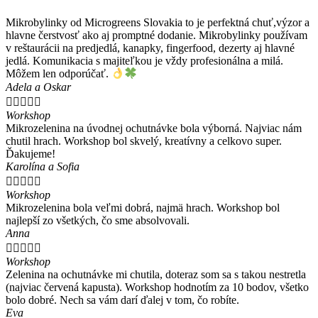
Mikrobylinky od Microgreens Slovakia to je perfektná chuť,výzor a
hlavne čerstvosť ako aj promptné dodanie. Mikrobylinky používam
v reštaurácii na predjedlá, kanapky, fingerfood, dezerty aj hlavné
jedlá. Komunikacia s majiteľkou je vždy profesionálna a milá.
Môžem len odporúčať.
Adela a Oskar





Workshop
Mikrozelenina na úvodnej ochutnávke bola výborná. Najviac nám
chutil hrach. Workshop bol skvelý, kreatívny a celkovo super.
Ďakujeme!
Karolína a Sofia





Workshop
Mikrozelenina bola veľmi dobrá, najmä hrach. Workshop bol
najlepší zo všetkých, čo sme absolvovali.
Anna





Workshop
Zelenina na ochutnávke mi chutila, doteraz som sa s takou nestretla
(najviac červená kapusta). Workshop hodnotím za 10 bodov, všetko
bolo dobré. Nech sa vám darí ďalej v tom, čo robíte.
Eva