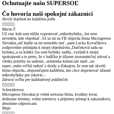
Ochutnajte našu SUPERSOĽ
Čo hovoria naši spokojní zákazníci
Skvelý doplnok ku každému jedlu





Maria T.
Už viac krát som túžila vypestovať,,mikrobylinky,, len som
nevedela, kde objednať. Až sa mi na FB objavila firma Microgreens
Slovakia,,nič lepšie sa mi nemohlo stať...pani Lucka Kovačikova
zodpovedne pristúpila k mojej objednávke,,Darčeková sada na
bylinky,,a za krátky čas som bylinky sadila...vyrástli k mojej
spokojnosti a to preto, že v balíčku je úžasne zrozumiteľný návod a
všetky potreby na sadenie...semienka krásne,nie staré...no
super...mám veľkú radosť z úrody a ďakujem, že som tak skvelú
firmu objavila...doporučujem každému, kto chce dopestovať úžasné
mikrobylinky pre zdravie...
Zdravá voľba pre každodenný jedálniček





Schneiderova
Microgrens Slovakia je velmi seriozna firma, kvalitny tovar,
dodrzane terminy, velmi ustretovy a prijemny pristup k zakaznikovi,
absolutne odporucam.
Maja




